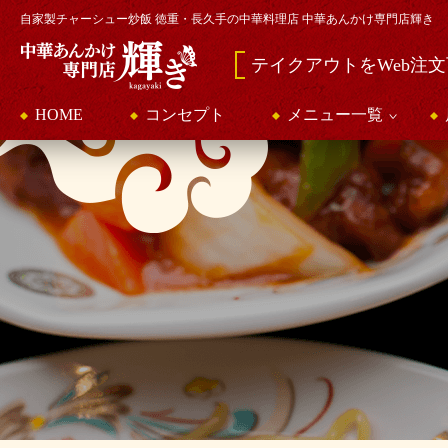
自家製チャーシュー炒飯 徳重・長久手の中華料理店 中華あんかけ専門店輝き
テイクアウトをWeb注
HOME
コンセプト
メニュー一覧