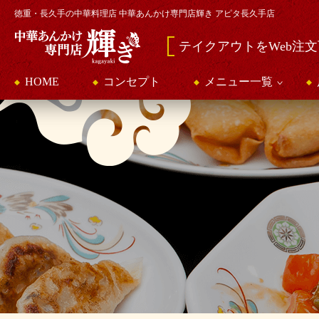
徳重・長久手の中華料理店 中華あんかけ専門店輝き アピタ長久手店
テイクアウトをWeb注
HOME
コンセプト
メニュー一覧