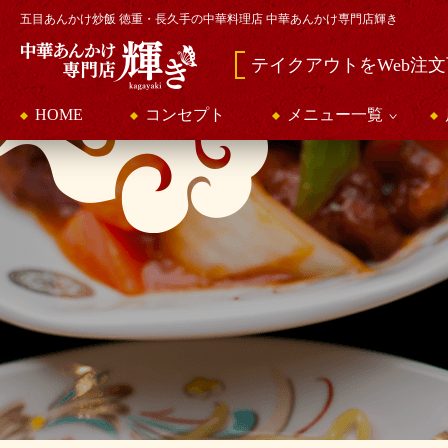
五目あんかけ炒飯 徳重・長久手の中華料理店 中華あんかけ専門店輝き
テイクアウトをWeb注
HOME
コンセプト
メニュー一覧